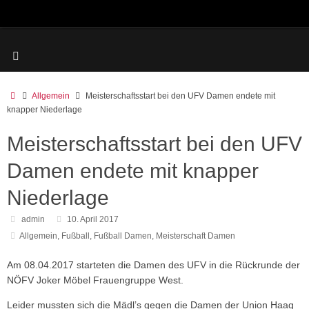
Zum
Inhalt
springen
Start
Allgemein
Meisterschaftsstart bei den UFV Damen endete mit
knapper Niederlage
Meisterschaftsstart bei den UFV
Damen endete mit knapper
Niederlage
admin
10. April 2017
Allgemein
,
Fußball
,
Fußball Damen
,
Meisterschaft Damen
Am 08.04.2017 starteten die Damen des UFV in die Rückrunde der
NÖFV Joker Möbel Frauengruppe West.
Leider mussten sich die Mädl’s gegen die Damen der Union Haag